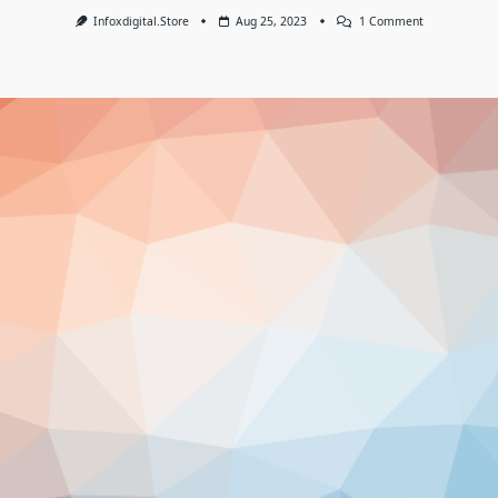
On
Infoxdigital.store
Aug 25, 2023
1 Comment
Olá,
Mundo!